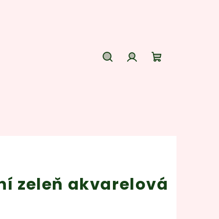
Hledat
Přihlášení
Nákupní
košík
ní zeleň akvarelová