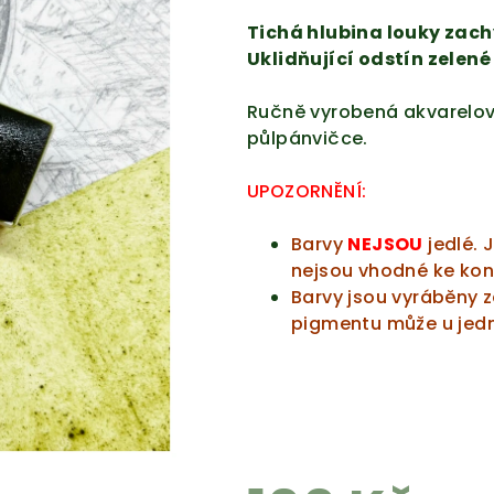
Tichá hlubina louky zach
Uklidňující odstín zelené
Ručně vyrobená akvarelov
půlpánvičce.
UPOZORNĚNÍ:
Barvy
NEJSOU
jedlé. 
nejsou vhodné ke ko
Barvy jsou vyráběny z
pigmentu může u jedno