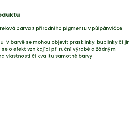
roduktu
elová barva z přírodního pigmentu v půlpánvičce.
u. V barvě se mohou objevit prasklinky, bublinky či ji
se o efekt vznikající při ruční výrobě a žádným
a vlastnosti či kvalitu samotné barvy.