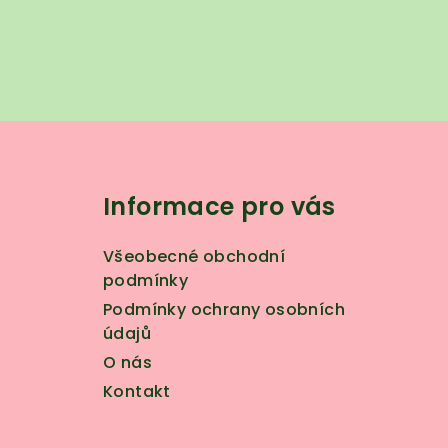
Z
á
Informace pro vás
p
a
Všeobecné obchodní
t
podmínky
Podmínky ochrany osobních
í
údajů
O nás
Kontakt