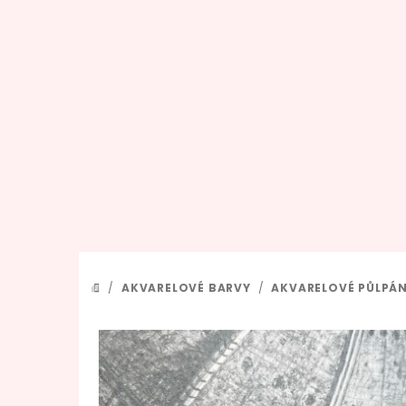
Přejít
na
obsah
/
AKVARELOVÉ BARVY
/
AKVARELOVÉ PŮLPÁ
DOMŮ