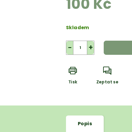
100 Kč
Měrná
cena:
Skladem
−
+
Tisk
Zeptat se
Popis